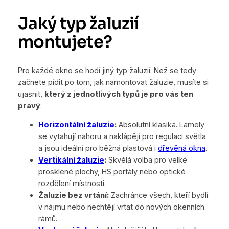
Jaký typ žaluzií
montujete?
Pro každé okno se hodí jiný typ žaluzií. Než se tedy
začnete pídit po tom,
jak namontovat žaluzie, musíte si
ujasnit,
který z jednotlivých typů je pro vás ten
pravý
:
Horizontální žaluzie
:
Absolutní klasika. Lamely
se vytahují nahoru a naklápějí pro regulaci světla
a jsou ideální pro běžná plastová i
dřevěná okna
.
Vertikální žaluzie
:
Skvělá volba pro velké
prosklené plochy, HS portály nebo optické
rozdělení místnosti.
Žaluzie bez vrtání:
Zachránce všech, kteří bydlí
v nájmu nebo nechtějí vrtat do nových okenních
rámů.