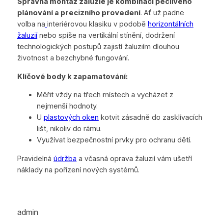
Správná montáž žaluzie je kombinací pečlivého
plánování a precizního provedení
. Ať už padne
volba na
interiérovou klasiku v podobě
horizontálních
žaluzií
nebo spíše na vertikální stínění, dodržení
technologických postupů zajistí žaluziím dlouhou
životnost a bezchybné fungování.
Klíčové body k zapamatování:
Měřit vždy na třech místech a vycházet z
nejmenší hodnoty.
U
plastových oken
kotvit zásadně do zasklívacích
lišt, nikoliv do rámu.
Využívat bezpečnostní prvky pro ochranu dětí.
Pravidelná
údržba
a včasná oprava žaluzií vám ušetří
náklady na pořízení nových systémů.
admin