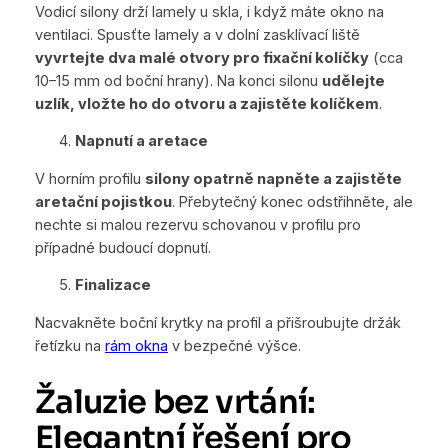
Vodicí silony drží lamely u skla, i když máte okno na
ventilaci. Spusťte lamely a v dolní zasklívací liště
vyvrtejte dva malé otvory pro fixační kolíčky
(cca
10–15 mm od boční hrany). Na konci silonu
udělejte
uzlík, vložte ho do otvoru a zajistěte kolíčkem
.
Napnutí a aretace
V horním profilu
silony opatrně napněte a zajistěte
aretační pojistkou
. Přebytečný konec odstřihněte, ale
nechte si malou rezervu schovanou v profilu pro
případné budoucí dopnutí.
Finalizace
Nacvakněte boční krytky na profil a přišroubujte držák
řetízku na
rám okna
v bezpečné výšce.
Žaluzie bez vrtání:
Elegantní řešení pro