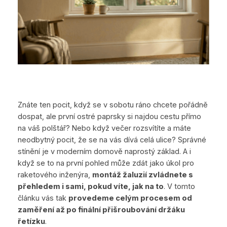
Znáte ten pocit, když se v sobotu ráno chcete pořádně
dospat, ale první ostré paprsky si najdou cestu přímo
na váš polštář? Nebo když večer rozsvítíte a máte
neodbytný pocit, že se na vás dívá celá ulice? Správné
stínění je v moderním domově naprostý základ. A i
když se to na první pohled může zdát jako úkol pro
raketového inženýra,
montáž žaluzií zvládnete s
přehledem i sami, pokud víte, jak na to
. V tomto
článku vás tak
provedeme celým procesem od
zaměření až po finální přišroubování držáku
řetízku
.