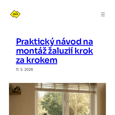
Přeskočit
na
obsah
Praktický návod na
montáž žaluzií krok
za krokem
11. 5. 2026