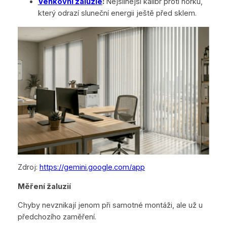
Venkovní žaluzie
:
Nejsilnější kalibr proti horku,
který odrazí sluneční energii ještě před sklem.
Zdroj:
https://gemini.google.com/app
Měření žaluzií
Chyby nevznikají jenom při samotné montáži, ale už u
předchozího zaměření.