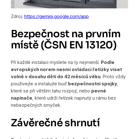
Zdroj:
https://gemini.google.com/app
Bezpečnost na prvním
místě (ČSN EN 13120)
Při každé instalaci myslete na ty nejmenší.
Podle
evropských norem nesmí ovládací řetízky viset
volně v dosahu dětí do 42 měsíců věku
. Proto vždy
používejte a instalujte buď
bezpečnostní spojky
,
které se při větším tahu rozpojí, nebo
pevné
napínače
, které udrží řetízek napnutý u rámu bez
nebezpečných smyček.
Závěrečné shrnutí