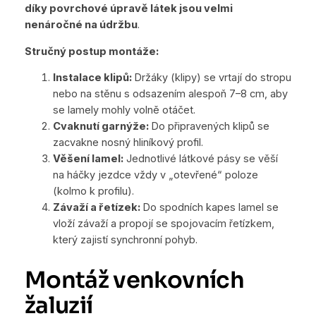
díky povrchové úpravě látek jsou velmi
nenáročné na údržbu
.
Stručný postup montáže:
Instalace klipů:
Držáky (klipy) se vrtají do stropu
nebo na stěnu s odsazením alespoň 7–8 cm, aby
se lamely mohly volně otáčet.
Cvaknutí garnýže:
Do připravených klipů se
zacvakne nosný hliníkový profil.
Věšení lamel:
Jednotlivé látkové pásy se věší
na háčky jezdce vždy v „otevřené“ poloze
(kolmo k profilu).
Závaží a řetízek:
Do spodních kapes lamel se
vloží závaží a propojí se spojovacím řetízkem,
který zajistí synchronní pohyb.
Montáž venkovních
žaluzií