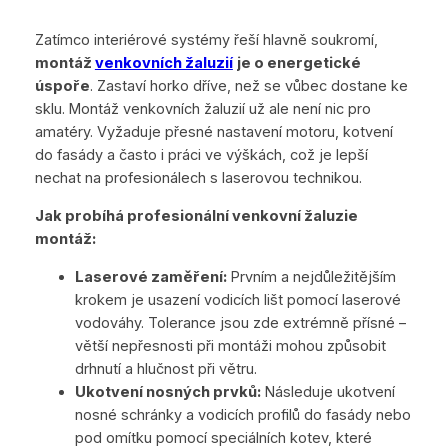
Zatímco interiérové systémy řeší hlavně soukromí,
montáž
venkovních žaluzií
je o energetické
úspoře
. Zastaví horko dříve, než se vůbec dostane ke
sklu. Montáž venkovních žaluzií už ale není nic pro
amatéry. Vyžaduje přesné nastavení motoru, kotvení
do fasády a často i práci ve výškách, což je lepší
nechat na profesionálech s laserovou technikou.
Jak probíhá profesionální venkovní žaluzie
montáž:
Laserové zaměření:
Prvním a nejdůležitějším
krokem je usazení vodicích lišt pomocí laserové
vodováhy. Tolerance jsou zde extrémně přísné –
větší nepřesnosti při montáži mohou způsobit
drhnutí a hlučnost při větru.
Ukotvení nosných prvků:
Následuje ukotvení
nosné schránky a vodicích profilů do fasády nebo
pod omítku pomocí speciálních kotev, které