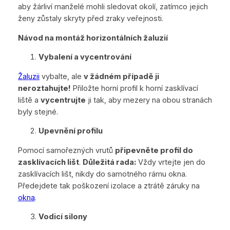
aby žárliví manželé mohli sledovat okolí, zatímco jejich
ženy zůstaly skryty před zraky veřejnosti.
Návod na montáž horizontálních žaluzií
Vybalení a vycentrování
Žaluzii
vybalte, ale
v žádném případě ji
neroztahujte!
Přiložte horní profil k horní zasklívací
liště a
vycentrujte
ji tak, aby mezery na obou stranách
byly stejné.
Upevnění profilu
Pomocí samořezných vrutů
připevněte profil do
zasklívacích lišt
.
Důležitá rada:
Vždy vrtejte jen do
zasklívacích lišt, nikdy do samotného rámu okna.
Předejdete tak poškození izolace a ztrátě záruky na
okna
.
Vodicí silony