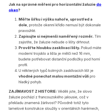
Jak na správné měření pro horizontální žaluzie
do
oken
?
Měřte šířku i výšku nahoře, uprostřed a
dole
, protože okenní křídlo nemusí být dokonale
pravoúhlé.
Zapisujte si nejmenší naměřený rozměr.
Tím
zajistíte, že žaluzie nebude o lišty drhnout.
Prověřte hloubku zasklívací lišty.
Pokud máte
moderní trojsklo a lišta je mělčí než 16 mm,
budete potřebovat distanční podložky pod horní
profil.
U některých typů kolmých zasklívacích lišt je
vhodné ponechat malou montážní vůli
pro
hladký pohyb.
ZAJÍMAVOST Z HISTORIE:
Věděli jste, že slovo
žaluzie pochází z francouzského jalousie, což v
překladu znamená žárlivost? Původně totiž tyto
lamelové konstrukce sloužily v orientálních harémech,