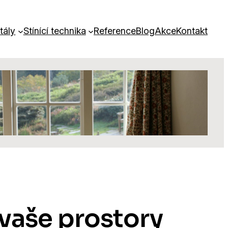
tály
Stínící technika
Reference
Blog
Akce
Kontakt
 vaše prostory