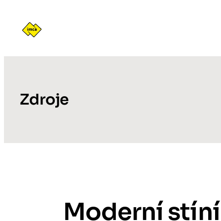
Přeskočit
na
obsah
Zdroje
Moderní stíní