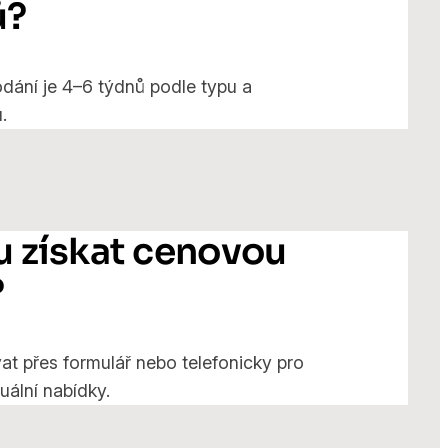
ů?
dání je 4–6 týdnů podle typu a
.
 získat cenovou
?
at přes formulář nebo telefonicky pro
uální nabídky.