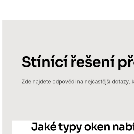
Stínící řešení 
Zde najdete odpovědi na nejčastější dotazy, kt
Jaké typy oken nabí