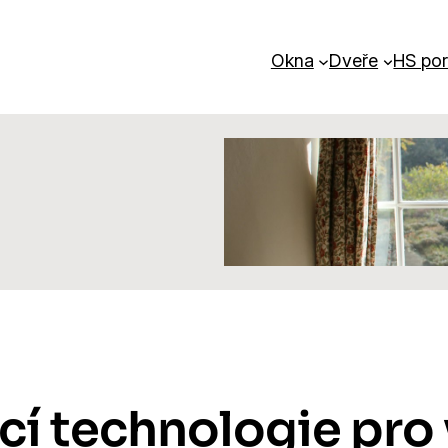
Okna
Dveře
HS por
cí technologie pro