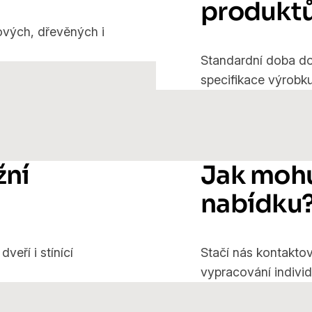
produkt
tových, dřevěných i
Standardní doba do
specifikace výrobku
žní
Jak mohu
nabídku
veří i stínící
Stačí nás kontaktov
vypracování individ