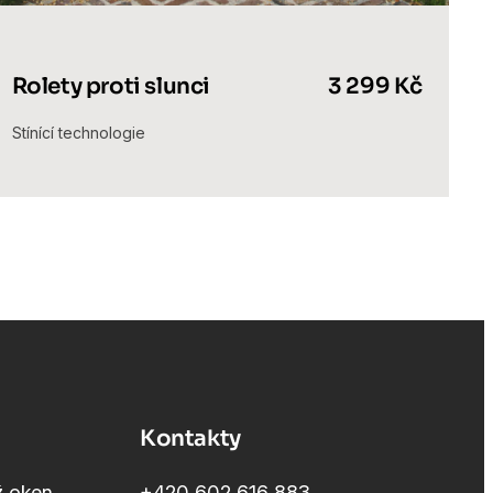
Rolety proti slunci
3 299 Kč
Stínící technologie
Kontakty
ž oken
+420 602 616 883