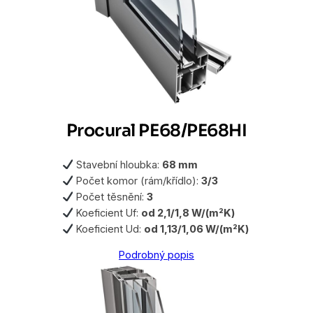
Procural PE68/PE68HI
Stavební hloubka:
68 mm
Počet komor (rám/křídlo):
3/3
Počet těsnění:
3
Koeficient Uf:
od 2,1/1,8 W/(m²K)
Koeficient Ud:
od 1,13/1,06 W/(m²K)
Podrobný popis