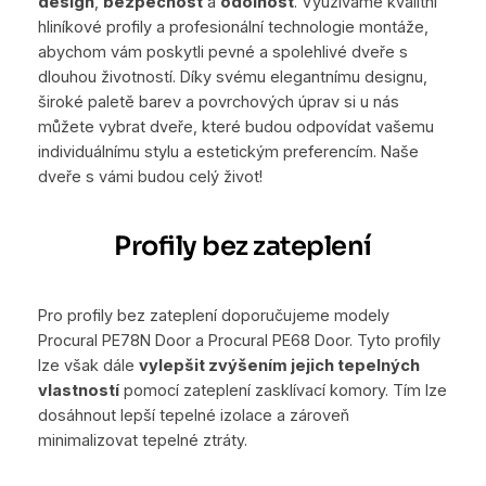
design
,
bezpečnost
a
odolnost
. Využíváme kvalitní
hliníkové profily a profesionální technologie montáže,
abychom vám poskytli pevné a spolehlivé dveře s
dlouhou životností. Díky svému elegantnímu designu,
široké paletě barev a povrchových úprav si u nás
můžete vybrat dveře, které budou odpovídat vašemu
individuálnímu stylu a estetickým preferencím. Naše
dveře s vámi budou celý život!
Profily bez zateplení
Pro profily bez zateplení doporučujeme modely
Procural PE78N Door a Procural PE68 Door. Tyto profily
lze však dále
vylepšit zvýšením jejich tepelných
vlastností
pomocí zateplení zasklívací komory. Tím lze
dosáhnout lepší tepelné izolace a zároveň
minimalizovat tepelné ztráty.